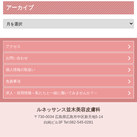
アーカイブ
ア
ー
カ
イ
ブ
アクセス
お問い合わせ
個人情報の取扱い
免責事項
求人・採用情報～私たちと一緒に働いてみませんか？～
ルネッサンス並木美容皮膚科
〒730-0034 広島県広島市中区新天地5-14
白純ビル3F Tel:082-545-0281